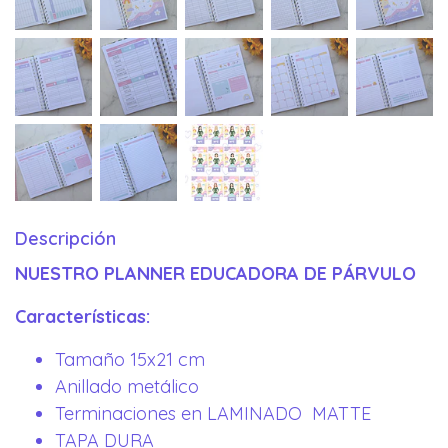
Descripción
NUESTRO PLANNER EDUCADORA DE PÁRVULO
Características:
Tamaño 15x21 cm
Anillado metálico
Terminaciones en LAMINADO MATTE
TAPA DURA